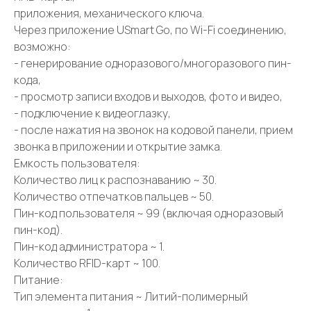
приложения, механического ключа.
Через приложение USmart Go, по Wi-Fi соединению,
возможно:
- генерирование одноразового/многоразового пин-
кода,
- просмотр записи входов и выходов, фото и видео,
- подключение к видеоглазку,
- после нажатия на звонок на кодовой панели, прием
звонка в приложении и открытие замка.
Емкость пользователя:
Количество лиц к распознаванию ~ 30.
Количество отпечатков пальцев ~ 50.
Пин-код пользователя ~ 99 (включая одноразовый
пин-код).
Пин-код администратора ~ 1.
Количество RFID-карт ~ 100.
Питание:
Тип элемента питания ~ Литий-полимерный