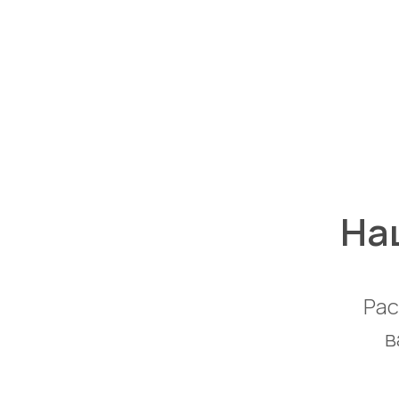
На
Рас
в