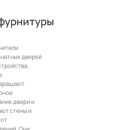
 фурнитуры
чители
натных дверей
стройства,
е
вращают
рное
ание двери и
ют стены и
 от
дений. Они