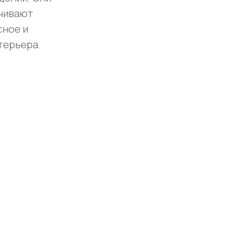
чивают
сное и
терьера.