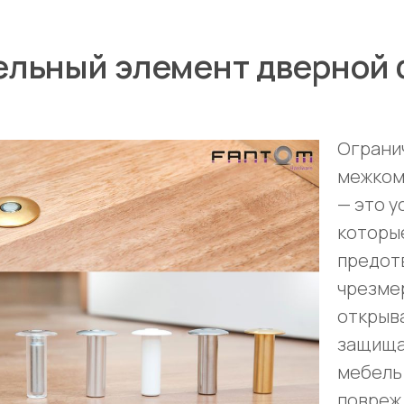
льный элемент дверной
Ограни
межком
— это у
которы
предот
чрезме
открыв
защища
мебель
повреж