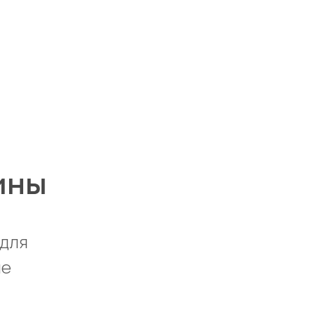
ины
 для
ые