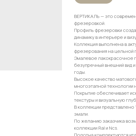
ВЕРТИКАЛЬ — это современ
фрезеровкой.
Профиль фрезеровки созда
динамику в интерьере и ви
Коллекция выполнена в акт
фрезерования на цельной 
Эмалевое лакокрасочное п
безупречный внешний вид и
годы.
Высокое качество матового
многоэтапной технологии 
Покрытие обеспечивает ис
текстуры и визуальную глу
В коллекции представлено
эмали.
По желанию заказчика возм
коллекции Ral и Ncs.
Полотна комплектуются ита