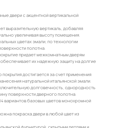
ные двери с акцентной вертикальной
ет выразительную вертикаль, добавляя
зуально увеличивая высоту помещения.
уальных цветах эмали, по технологии
поверхности полотна.
окрытие придает межкомнатным дверям
 обеспечивает их надежную защиту на долгие
 покрытия достигается за счет применения
нанесения натуральной итальянской эмали.
ключительную долговечность, однородность
бину поверхности дверного полотна.
 14 вариантов базовых цветов монохромной
ожна покраска двери в любой цвет из
льянской фурнитурой: скрытыми петлями и