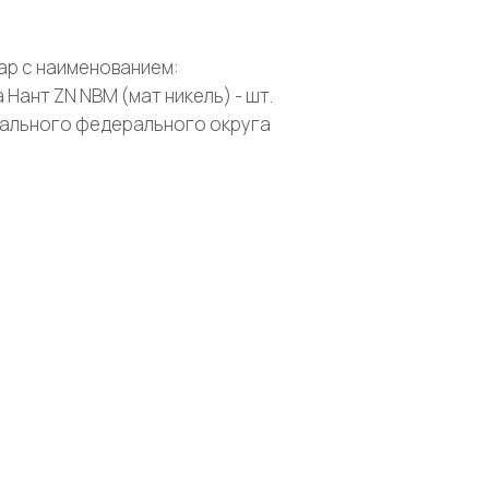
ар с наименованием:
Нант ZN NBM (мат никель) - шт.
рального федерального округа